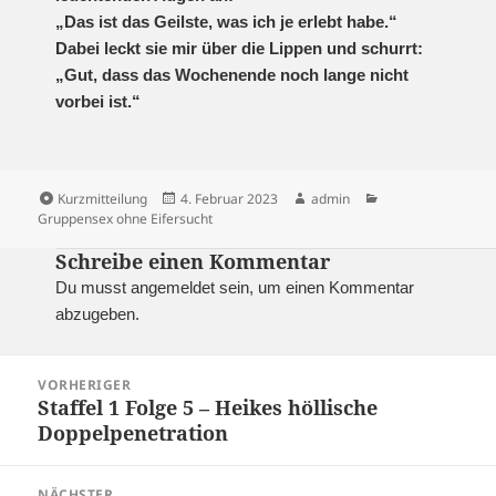
„Das ist das Geilste, was ich je erlebt habe.“
Dabei leckt sie mir über die Lippen und schurrt:
„Gut, dass das Wochenende noch lange nicht
vorbei ist.“
Format
Veröffentlicht
Autor
Kategorien
Kurzmitteilung
4. Februar 2023
admin
am
Gruppensex ohne Eifersucht
Schreibe einen Kommentar
Du musst
angemeldet
sein, um einen Kommentar
abzugeben.
Beitragsnavigation
VORHERIGER
Staffel 1 Folge 5 – Heikes höllische
Vorheriger
Doppelpenetration
Beitrag:
NÄCHSTER